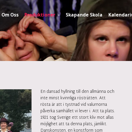
Om Oss
Produktioner
Skapande Skola
Kalendar
En dansad hyllning till den allmänna och
inte minst kvinnliga rösträtten. Att
rösta är att i tystnad vid valurnorna
påverka samhället vi lever i. Att ta plats.
1921 tog Sverige ett stort kliv mot allas
möjlighet att ta denna plats, jämlikt.
Danskonsten, en konstform som