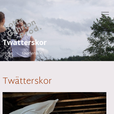
Twätterskor
Home
Twätterskor
Twätterskor