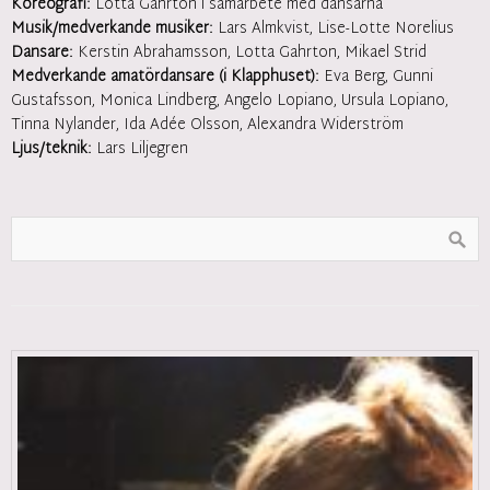
Koreografi:
Lotta Gahrton i samarbete med dansarna
Musik/medverkande musiker:
Lars Almkvist, Lise-Lotte Norelius
Dansare:
Kerstin Abrahamsson, Lotta Gahrton, Mikael Strid
Medverkande amatördansare (i Klapphuset):
Eva Berg, Gunni
Gustafsson, Monica Lindberg, Angelo Lopiano, Ursula Lopiano,
Tinna Nylander, Ida Adée Olsson, Alexandra Widerström
Ljus/teknik:
Lars Liljegren